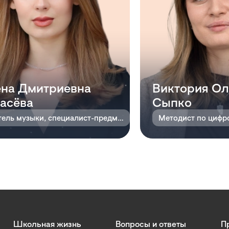
на Дмитриевна
Виктория Ол
асёва
Сыпко
Учитель музыки, специалист-предметник
Школьная жизнь
Вопросы и ответы
П