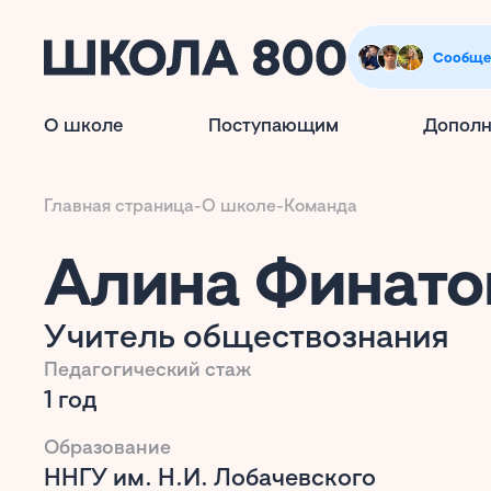
Сообще
О школе
Поступающим
Дополн
Главная страница
-
О школе
-
Команда
Алина Финато
Учитель обществознания
Педагогический стаж
1 год
Образование
ННГУ им. Н.И. Лобачевского