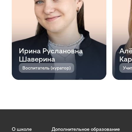
Ирина Руслановна
Алё
Шаверина
Кар
Воспитатель (куратор)
О школе
Дополнительное образование