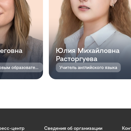
еговна
Юлия Михайловна
Расторгуева
Методист по цифровым образовательным технологиям
Учитель английского языка
ресс-центр
Сведения об организации
Кон