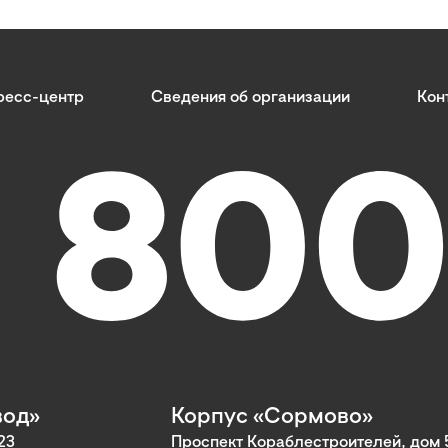
ресс-центр
Сведения об организации
Кон
вод»
Корпус «Сормово»
23
Проспект Кораблестроителей, дом 