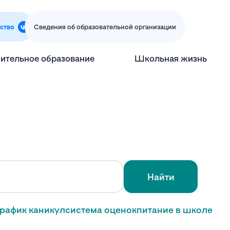
ство
Сведения об образовательной организации
ительное образование
Школьная жизнь
Найти
график каникул
система оценок
питание в школе