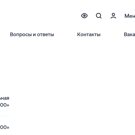
Ме
Вопросы и ответы
Контакты
Вак
ьная
800»
00»