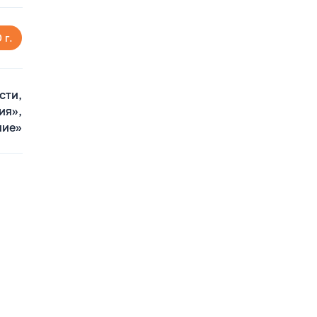
 г.
сти,
ия»,
ние»