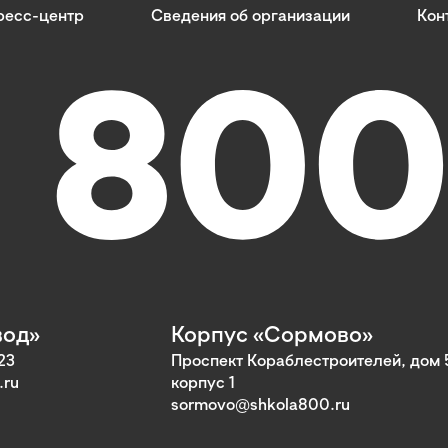
ресс-центр
Сведения об организации
Кон
вод»
Корпус «Сормово»
23
Проспект Кораблестроителей, дом 
.ru
корпус 1
sormovo@shkola800.ru