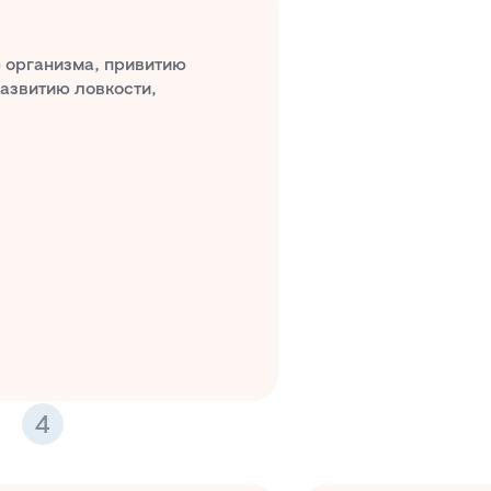
 организма, привитию
развитию ловкости,
я
4