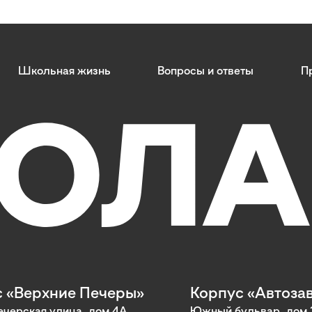
Школьная жизнь
Вопросы и ответы
П
 «Верхние Печеры»
Корпус «Автоза
черская улица, дом 4А
Южный бульвар, дом 