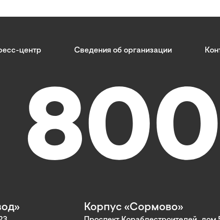
ресс-центр
Сведения об организации
Кон
вод»
Корпус «Сормово»
23
Проспект Кораблестроителей, дом 