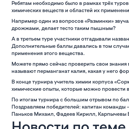
Ребятам необходимо было в рамках трёх туров
химических веществ и областей их применени
Например один из вопросов «Разминки» звуча
дрожжами, делает тесто таким пышным?
А в третьем туре участники отгадывали назва
Дополнительные баллы давались в том случае
применения этого вещества.
Можете прямо сейчас проверить свои знания по
называют перманганат калия, какая у него фо
В конце турнира учитель химии корпуса «Сор
химические опыты, которые можно провести 
По итогам турнира с большим отрывом по бал
Поздравляем победителей: капитан команды 
Паньков Михаил, Фадеев Кирилл, Карпычевы В
Новости по теме