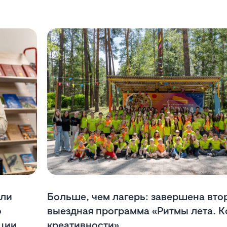
или
Больше, чем лагерь: завершена вто
о
выездная программа «Ритмы лета. К
ции
креативности»