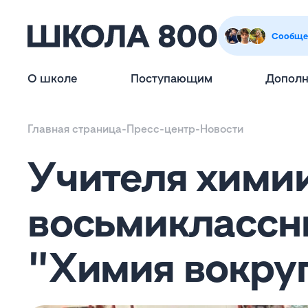
Сообще
О школе
Поступающим
Дополн
Главная страница
-
Пресс-центр
-
Новости
Учителя хими
восьмиклассн
"Химия вокруг