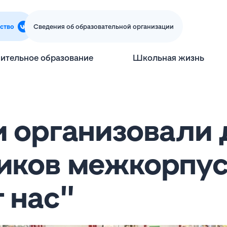
ство
Сведения об образовательной организации
ительное образование
Школьная жизнь
и организовали 
иков межкорпус
 нас"