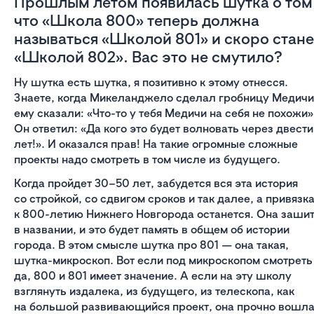
Прошлым летом появилась шутка о том
что «Школа 800» теперь должна
называться «Школой 801» и скоро стане
«Школой 802». Вас это не смутило?
Ну шутка есть шутка, я позитивно к этому отнесся.
Знаете, когда Микеланджело сделал гробницу Медичи
ему сказали: «Что-то у тебя Медичи на себя не похожи»
Он ответил: «Да кого это будет волновать через двести
лет!». И оказался прав! На такие огромные сложные
проекты надо смотреть в том числе из будущего.
Когда пройдет 30–50 лет, забудется вся эта история
со стройкой, со сдвигом сроков и так далее, а привязк
к 800-летию Нижнего Новгорода останется. Она заши
в названии, и это будет память в общем об истории
города. В этом смысле шутка про 801 — она такая,
шутка-микроскоп. Вот если под микроскопом смотреть
да, 800 и 801 имеет значение. А если на эту школу
взглянуть издалека, из будущего, из телескопа, как
на большой развивающийся проект, она прочно вошл