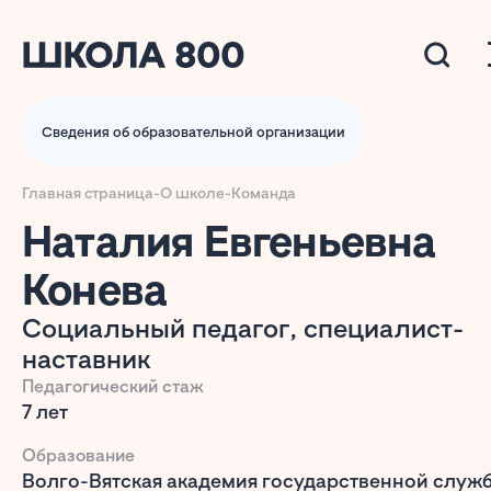
Сведения об образовательной организации
Главная страница
-
О школе
-
Команда
Наталия Евгеньевна
Конева
Социальный педагог, специалист-
наставник
Педагогический стаж
7 лет
Образование
Волго-Вятская академия государственной служ