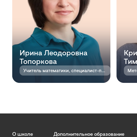
Ирина Леодоровна
Кри
Топоркова
Тим
Учитель математики, специалист-предметник
Мет
О школе
Дополнительное образование