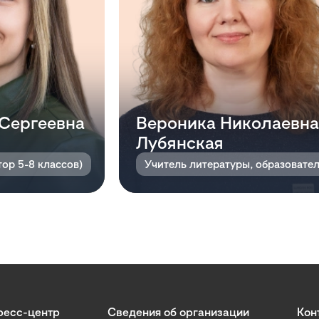
Сергеевна
Вероника Николаевна
Лубянская
тор 5-8 классов)
ресс-центр
Сведения об организации
Кон