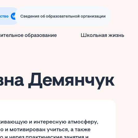
ство
Сведения об образовательной организации
ительное образование
Школьная жизнь
вна Демянчук
живающую и интересную атмосферу,
о и мотивирован учиться, а также
о и через практические занятия и