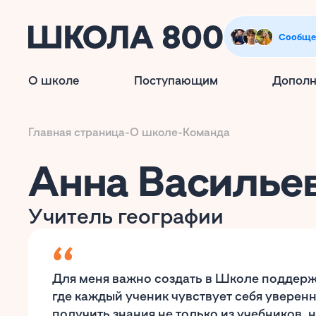
Сообще
О школе
Поступающим
Дополн
Главная страница
-
О школе
-
Команда
Анна Василье
Учитель географии
Для меня важно создать в Школе поддер
где каждый ученик чувствует себя уверенн
получить знания не только из учебников, н