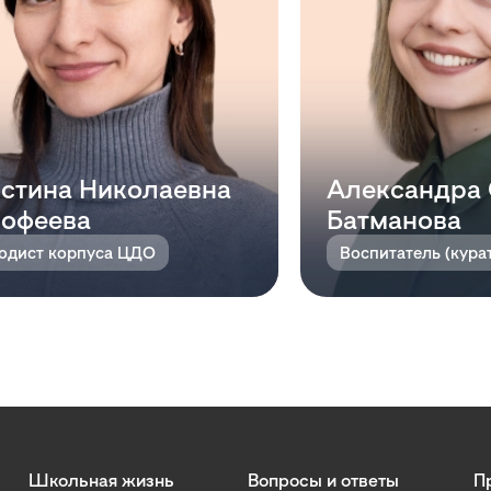
стина Николаевна
Александра 
офеева
Батманова
одист корпуса ЦДО
Воспитатель (кура
Школьная жизнь
Вопросы и ответы
П